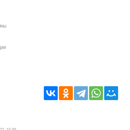
ины
дия
02, 10:39