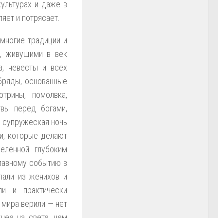
культурах и даже в
яет и потрясает.
многие традиции и
, живущими в век
а, невесты и всех
бряды, основанные
трины, помолвка,
твы перед богами,
я супружеская ночь
и, которые делают
делённой глубоким
главному событию в
лали из женихов и
ли и практически
х мира верили — нет
нее на свете, чем