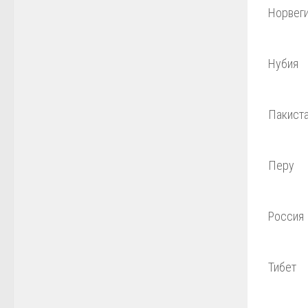
Норвег
Нубия
Пакист
Перу
Россия
Тибет