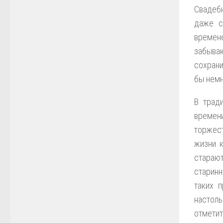
Свадебн
даже с
времене
забываю
сохрани
бы немн
В трад
времени
торжест
жизни к
старают
старин
таких 
настоль
отметит