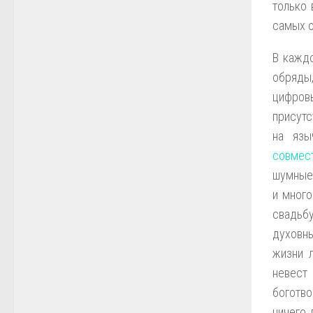
только 
самых о
В каждо
обряды
цифров
присутс
на язы
совмес
шумные 
и много
свадьб
духовны
жизни 
невест
боготво
ничего 