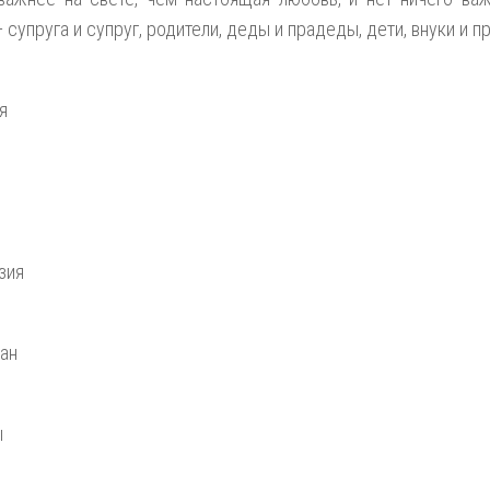
 супруга и супруг, родители, деды и прадеды, дети, внуки и п
я
зия
ан
ы