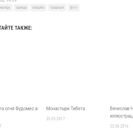
наряды
одежда
свадьбы
традиции
фото
ТАЙТЕ ТАКЖЕ:
га огня Фудомео в
Монастыри Тибета
Вячеслав Н
иллюстрац
25.03.2017
7
22.06.2016