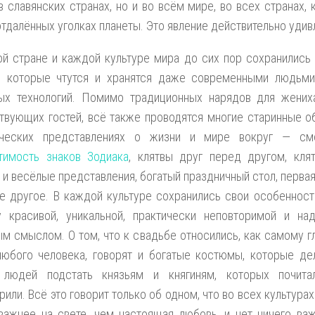
в славянских странах, но и во всём мире, во всех странах, 
тдалённых уголках планеты. Это явление действительно удивл
й стране и каждой культуре мира до сих пор сохранились 
, которые чтутся и хранятся даже современными людьми
ых технологий. Помимо традиционных нарядов для жених
твующих гостей, всё также проводятся многие старинные о
ческих представлениях о жизни и мире вокруг — смо
тимость знаков Зодиака
, клятвы друг перед другом, кля
и весёлые представления, богатый праздничный стол, перва
е другое. В каждой культуре сохранились свои особенност
у красивой, уникальной, практически неповторимой и на
м смыслом. О том, что к свадьбе относились, как самому 
любого человека, говорят и богатые костюмы, которые де
 людей подстать князьям и княгиням, которых почита
рили. Всё это говорит только об одном, что во всех культура
важнее на свете, чем настоящая любовь, и нет ничего важ