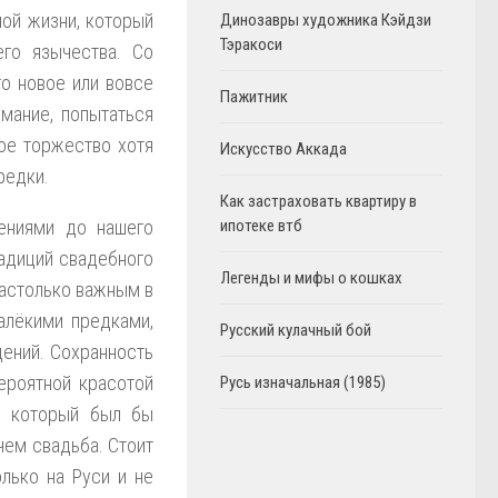
ой жизни, который
Динозавры художника Кэйдзи
Тэракоси
го язычества. Со
о новое или вовсе
Пажитник
имание, попытаться
ное торжество хотя
Искусство Аккада
редки.
Как застраховать квартиру в
ениями до нашего
ипотеке втб
адиций свадебного
Легенды и мифы о кошках
настолько важным в
алёкими предками,
Русский кулачный бой
дений. Сохранность
ероятной красотой
Русь изначальная (1985)
к, который был бы
чем свадьба. Стоит
лько на Руси и не