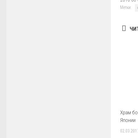
Метки:
ЧИ
Храм бо
Японии
02.03.201