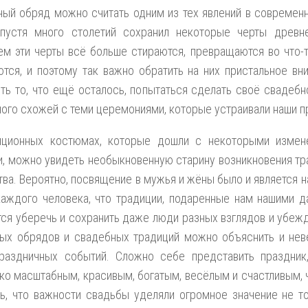
ый обряд можно считать одним из тех явлений в современн
пустя много столетий сохранил некоторые черты древне
м эти черты всё больше стираются, превращаются во что-т
тся, и поэтому так важно обратить на них пристальное вн
ть то, что ещё осталось, попытаться сделать своё свадеб
ого схожей с теми церемониями, которые устраивали наши п
иционных костюмах, которые дошли с некоторыми измен
, можно увидеть необыкновенную старину возникновения тр
ва. Вероятно, посвящение в мужья и жёны было и является 
аждого человека, что традиции, подаренные нам нашими д
ся уберечь и сохранить даже люди разных взглядов и убеж
ных обрядов и свадебных традиций можно объяснить и нев
праздничных событий. Сложно себе представить праздни
ко масштабным, красивым, богатым, весёлым и счастливым, 
ь, что важности свадьбы уделяли огромное значение не то