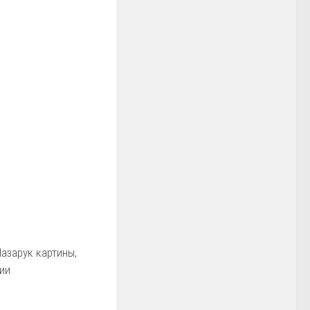
азарук картины,
ии