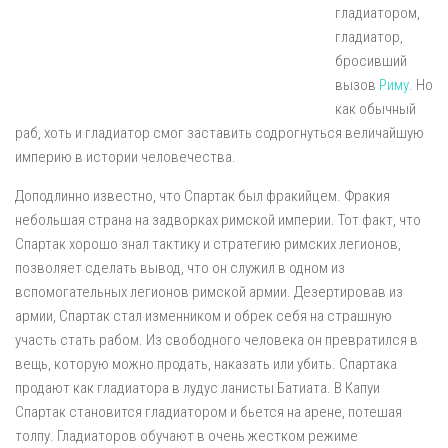
гладиатором,
гладиатор,
бросивший
вызов
Риму
. Но
как обычный
раб, хоть и гладиатор смог заставить содрогнуться величайшую
империю в истории человечества.
Доподлинно известно, что Спартак был фракийцем. Фракия
небольшая страна на задворках римской империи. Тот факт, что
Спартак хорошо знал тактику и стратегию римских легионов,
позволяет сделать вывод, что он служил в одном из
вспомогательных легионов римской армии. Дезертировав из
армии, Спартак стал изменником и обрек себя на страшную
участь стать рабом. Из свободного человека он превратился в
вещь, которую можно продать, наказать или убить. Спартака
продают как гладиатора в лудус ланисты Батиата. В Капуи
Спартак становится гладиатором и бьется на арене, потешая
толпу. Гладиаторов обучают в очень жестком режиме