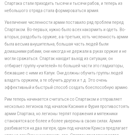
Спартака стали приходить тысячи и тысячи рабов, и теперь из
небольшого отряда стала формироваться армия.
Увеличение численности армии поставило ряд проблем перед
Спартаком. Во-первых, нужно было всех накормить и одеть. Во-
вторых, раздобыть оружие, а в-третьих, хоть численность армии
была весьма внушительна, большая часть людей были
домашними рабами, они никогда не держали в руках оружие и не
могли сражаться. Спартак находит выход из ситуации, он
отбирает группу «учителей» по большей части это гладиаторы,
бежавшие с ними из Капуи. Они должны обучить группы людей
владеть оружием, а те обучить других и т.д. Это очень
эффективный и быстрый способ создать боеспособную армию.
Рим теперь начинается считаться со Спартаком и отправляет
несколько легионов под началом Касиния и Фурия противостоять
армии Спартака, но легионы терпят поражения и мятежники
становятся все более и более уверены в своих силах. Армия
разбивается на два лагеря, один под началом Крикса предлагает