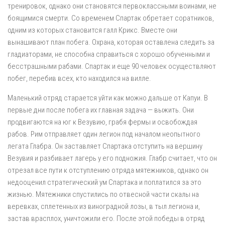
тренировок, однако они становятся первоклассными воинами, не
боящимися смерти. Со временем Спартак обретает соратников,
одним из которых становится галл Крикс. Вместе они
вынашивают план побега. Охрана, которая оставлена следить за
гладиаторами, не способна справиться с хорошо обученными и
бесстрашными рабами. Спартак и еще 90 человек осуществляют
побег, перебив всех, кто находился на вилле.
Маленький отряд старается уйти как можно дальше от Капуи. В
первые дни после побега их главная задача — выжить. Они
продвигаются на юг к Везувию, грабя фермы и освобождая
рабов. Рим отправляет один легион под началом неопытного
легата Глабра. Он заставляет Спартака отступить на вершину
Везувия и разбивает лагерь у его подножия. Глабр считает, что он
отрезал все пути к отступлению отряда мятежников, однако он
недооценил стратегический ум Спартака и поплатился за это
жизнью. Мятежники спустились по отвесной части скалы на
веревках, сплетенных из виноградной лозы, в тыл легиона и,
застав врасплох, уничтожили его. После этой победы в отряд