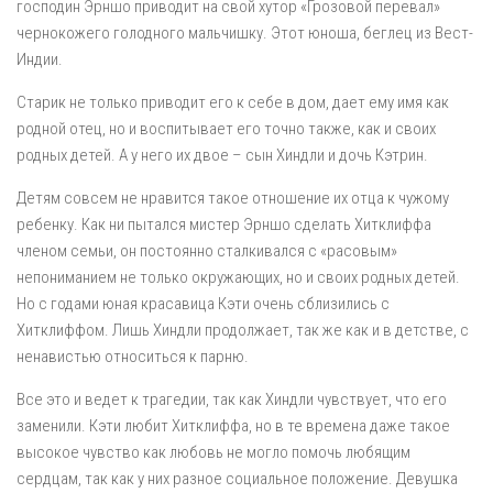
господин Эрншо приводит на свой хутор «Грозовой перевал»
чернокожего голодного мальчишку. Этот юноша, беглец из Вест-
Индии.
Старик не только приводит его к себе в дом, дает ему имя как
родной отец, но и воспитывает его точно также, как и своих
родных детей. А у него их двое – сын Хиндли и дочь Кэтрин.
Детям совсем не нравится такое отношение их отца к чужому
ребенку. Как ни пытался мистер Эрншо сделать Хитклиффа
членом семьи, он постоянно сталкивался с «расовым»
непониманием не только окружающих, но и своих родных детей.
Но с годами юная красавица Кэти очень сблизились с
Хитклиффом. Лишь Хиндли продолжает, так же как и в детстве, с
ненавистью относиться к парню.
Все это и ведет к трагедии, так как Хиндли чувствует, что его
заменили. Кэти любит Хитклиффа, но в те времена даже такое
высокое чувство как любовь не могло помочь любящим
сердцам, так как у них разное социальное положение. Девушка