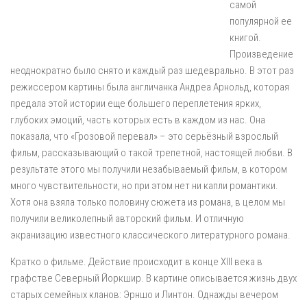
самой
популярной ее
книгой.
Произведение
неоднократно было снято и каждый раз шедеврально. В этот раз
режиссером картины была англичанка Андреа Арнольд, которая
предала этой истории еще большего переплетения ярких,
глубоких эмоций, часть которых есть в каждом из нас. Она
показала, что «Грозовой перевал» – это серьёзный взрослый
фильм, рассказывающий о такой трепетной, настоящей любви. В
результате этого мы получили незабываемый фильм, в котором
много чувствительности, но при этом нет ни капли романтики.
Хотя она взяла только половину сюжета из романа, в целом мы
получили великолепный авторский фильм. И отличную
экранизацию известного классического литературного романа.
Кратко о фильме. Действие происходит в конце XIII века в
графстве Северный Йоркшир. В картине описывается жизнь двух
старых семейных кланов: Эрншо и Линтон. Однажды вечером