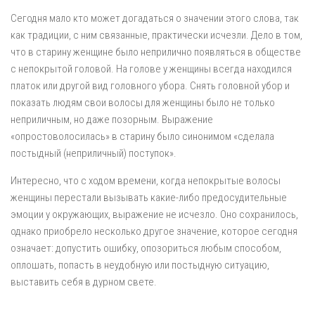
Сегодня мало кто может догадаться о значении этого слова, так
как традиции, с ним связанные, практически исчезли. Дело в том,
что в старину женщине было неприлично появляться в обществе
с непокрытой головой. На голове у женщины всегда находился
платок или другой вид головного убора. Снять головной убор и
показать людям свои волосы для женщины было не только
неприличным, но даже позорным. Выражение
«опростоволосилась» в старину было синонимом «сделала
постыдный (неприличный) поступок».
Интересно, что с ходом времени, когда непокрытые волосы
женщины перестали вызывать какие-либо предосудительные
эмоции у окружающих, выражение не исчезло. Оно сохранилось,
однако приобрело несколько другое значение, которое сегодня
означает: допустить ошибку, опозориться любым способом,
оплошать, попасть в неудобную или постыдную ситуацию,
выставить себя в дурном свете.