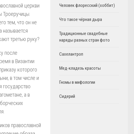
авославной церкви
Человек флоресский (хоббит)
ы Троеручицы.
Что такое чёрная дыра
го тем, что он не
а называется
Традиционные свадебные
жают третью руку?
наряды разных стран фото
ку после
Сахелантроп
ремя в Византии
Мед-кладезь красоты
приказу которого
ни, в том числе и
Гномы в мифологии
мя государство
агометане, а в
Сидерий
оборческих
ля.
ников православной
оявление образа,