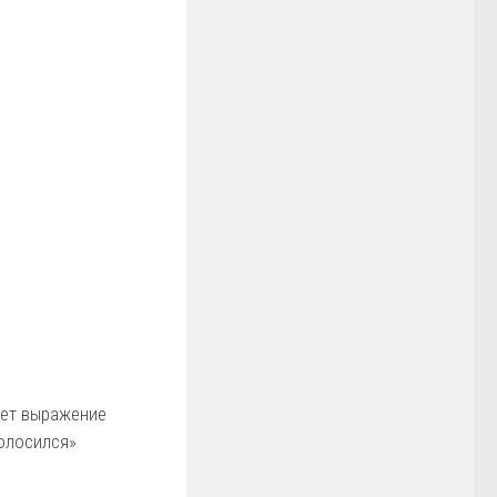
ает выражение
олосился»