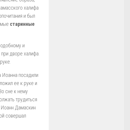
Дамасского халифа
опочитания и был
самые
старинные
подобному и
 при дворе халифа.
 руке.
а Иоанна посадили
ложил ее к руке и
Во сне к нему
должать трудиться
и Иоанн Дамаскин
рой совершал