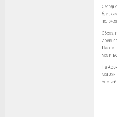
Сегодня
близким
положен
Образ, 
древняя
Паломни
молитьс
На Афон
монахи 
Божьей.