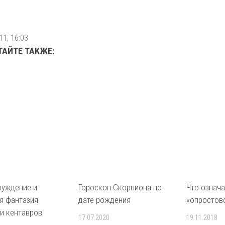
11, 16:03
ТАЙТЕ ТАКЖЕ:
луждение и
Гороскоп Скорпиона по
Что означ
я фантазия
дате рождения
«опростов
и кентавров
17.07.2020
19.11.2018