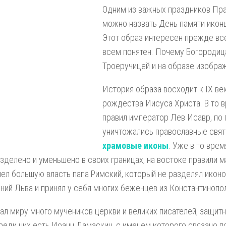
Одним из важных праздников Пр
можно назвать День памяти икон
Этот образ интересен прежде все
всем понятен. Почему Богородиц
Троеручицей и на образе изобра
История образа восходит к IX ве
рождества Иисуса Христа. В то в
правил император Лев Исавр, по 
уничтожались православные святы
храмовые иконы
. Уже в то вре
зделено и уменьшено в своих границах, на востоке правили м
ел большую власть папа Римский, который не разделял икон
ний Льва и принял у себя многих беженцев из Константинопо
дал миру много мучеников церкви и великих писателей, защит
реди них есть Иоанн Дамаскин, с именем которого связано п