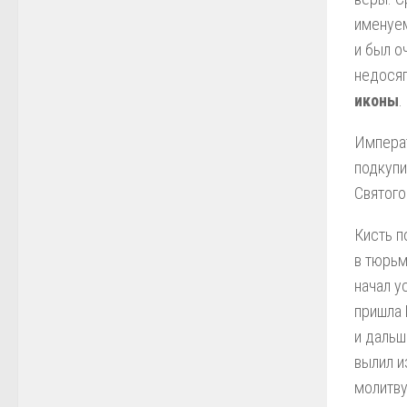
именуем
и был о
недося
иконы
.
Императ
подкупи
Святого
Кисть п
в тюрьм
начал у
пришла 
и дальш
вылил и
молитву