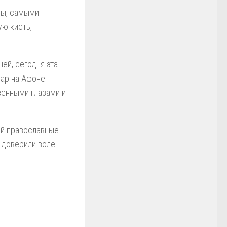
ы, самыми
ую кисть,
ей, сегодня эта
ар на Афоне.
венными глазами и
ий православные
и доверили воле