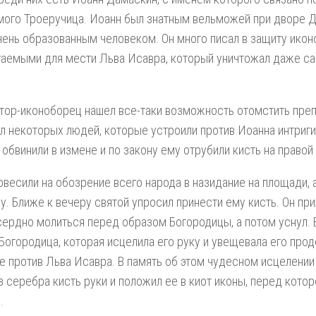
ого Троеручица. Иоанн был знатным вельможей при дворе 
чень образованным человеком. Он много писал в защиту икон
гаемыми для мести Льва Исавра, который уничтожал даже 
ор-иконоборец нашел все-таки возможность отомстить пре
л некоторых людей, которые устроили против Иоанна интриги
 обвинили в измене и по закону ему отрубили кисть на правой
овесили на обозрение всего народа в назидание на площади, 
у. Ближе к вечеру святой упросил принести ему кисть. Он при
сердно молиться перед образом Богородицы, а потом уснул. 
Богородица, которая исцелила его руку и увещевала его про
е против Льва Исавра. В память об этом чудесном исцелени
з серебра кисть руки и положил ее в киот иконы, перед кото
.