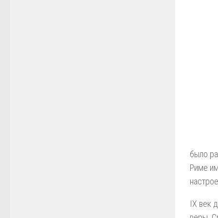
было ра
Риме им
настрое
IX век 
веры. С