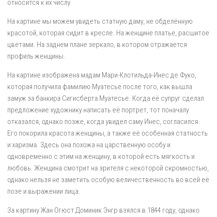
относится к их числу.
На картине мы можем увидеть статную даму, не обделённую
красотой, которая сидит в кресле. На женщине платье, расшитое
цветами. На заднем плане зеркало, в котором отражается
профиль женщины.
На картине изображена мадам Мари-Клотильда-Инес де Фуко,
которая получила фамилию Муатесье после того, как вышла
замуж за банкира Сигисберта Муатесье. Когда её супруг сделал
предложение художнику написать её портрет, тот поначалу
отказался, однако позже, когда увидел саму Инес, согласился.
Его покорила красота женщины, а также её особенная статность
и харизма. Здесь она похожа на царственную особу и
одновременно с этим на женщину, в которой есть мягкость и
любовь. Женщина смотрит на зрителя с некоторой скромностью,
однако нельзя не заметить особую величественность во всей её
позе и выражении лица.
За картину Жан Огюст Доминик Энгр взялся в 1844 году, однако