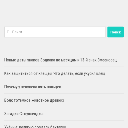
Найти:
Новые даты знаков Зодиака по месяцам и 13-й знак Змееносец
Как защититься от клещей. Что делать, если укусил клещ
Почему у человека пять пальцев
Волк тотемное животное древних
Загадки Стоунхенджа
Учёные: религию создали бактерии