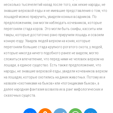
несколько тысячелетий назад после того, как некие народы, не
знавшие верховой езды и не имевшие представления о том, что
лошадей можно приручить, увидели конных всадников. По
предположениям, они могли наблюдать кочевников, которые
перегоняли стада коров. Это могли быть скифы, касситы или
тавры, которые достаточно рано приручили лошадь и освоили
конную езду. Увидев людей верхом на конях, которые
перегоняли большие стада крупного рогатого скота, у людей,
которые никогда ничего подобного ранее не видели, могло
сложиться впечатление, что перед ними не человек верхом на
лошади, а единое существо. Есть также предположение, что
народы, не знавшие верховой езды, увидели кочевников верхом
на лошадях, которые охотились на диких животных. Потому их и
назвали «охотниками на быков» или «погонщиками быков», а
далее народная фантазия возвела их в ранг мифологических и
сказочных существ.