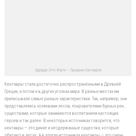
Эдуардо Этто Форти — Праздник Кентавров
Кентавры стали достаточно распространёнными в Древней
Греции, а потом и в других уголках мира. В разных местах им
приписывали самые разные характеристики. Так, например, они
представлялись хозяевами лесов, покровителями бурных рек,
существами, которые занимаются воспитанием настоящих
героев и так далее. В некоторых источниках говорится, что
кентавры — это дикие и несдержанные существа, которые
обитают в лесах. А в других источниках кентавры — это очень