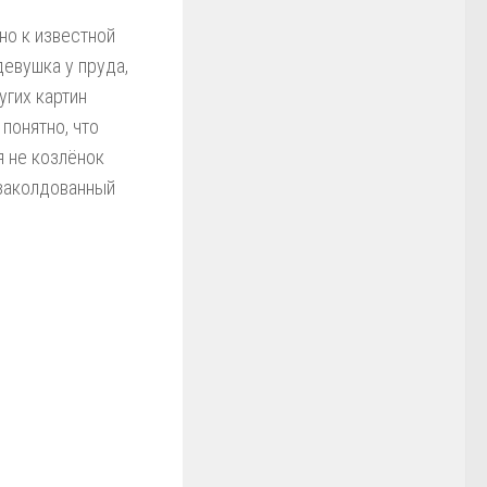
но к известной
евушка у пруда,
угих картин
понятно, что
я не козлёнок
 заколдованный