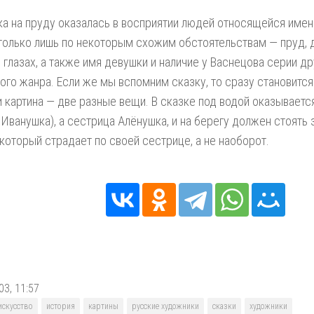
а на пруду оказалась в восприятии людей относящейся имен
только лишь по некоторым схожим обстоятельствам — пруд, д
в глазах, а также имя девушки и наличие у Васнецова серии др
ого жанра. Если же мы вспомним сказку, то сразу становится 
и картина — две разные вещи. В сказке под водой оказываетс
 Иванушка), а сестрица Алёнушка, и на берегу должен стоять
 который страдает по своей сестрице, а не наоборот.
03, 11:57
искусство
история
картины
русские художники
сказки
художники