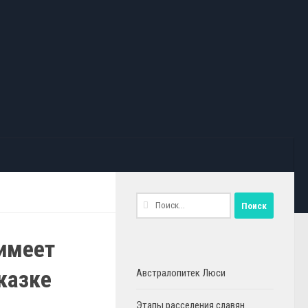
Найти:
имеет
казке
Австралопитек Люси
Этапы расселения славян