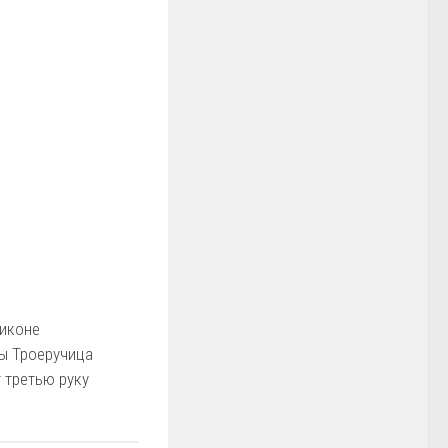
 иконе
ы Троеручица
 третью руку