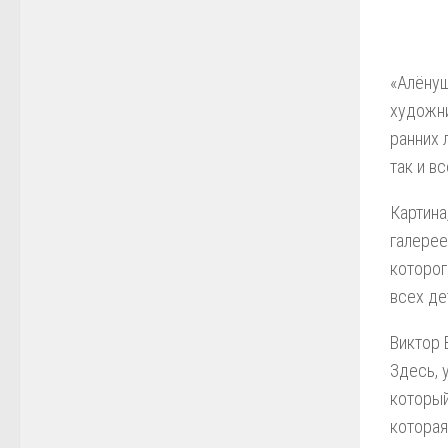
«Алёнуш
художни
ранних 
так и в
Картина
галерее
которог
всех де
Виктор 
Здесь, 
который
которая