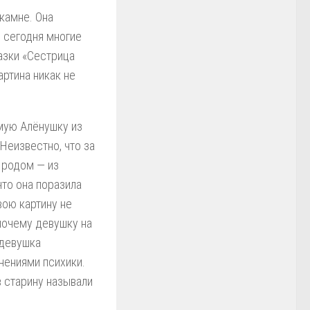
камне. Она
о сегодня многие
азки «Сестрица
артина никак не
амую Алёнушку из
Неизвестно, что за
а родом — из
что она поразила
вою картину не
почему девушку на
 девушка
нениями психики.
в старину называли