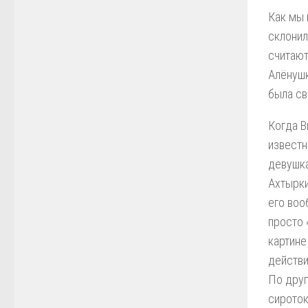
Как мы 
склонил
считают
Алёнушк
была св
Когда В
известн
девушка
Ахтырки
его воо
просто 
картине
действи
По друг
сироток