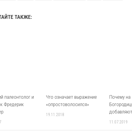
ТАЙТЕ ТАКЖЕ:
й палеонтолог и
Что означает выражение
Почему на
к Фредерик
«опростоволосился»
Богородиц
ер
добавляют
19.11.2018
7
11.07.2019