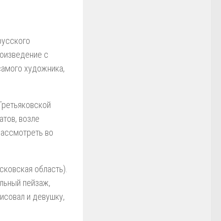
русского
роизведение с
самого художника,
 Третьяковской
атов, возле
рассмотреть во
сковская область).
ельный пейзаж,
исовал и девушку,