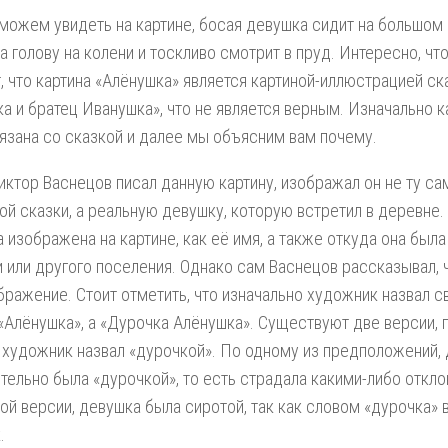
можем увидеть на картине, босая девушка сидит на большом 
а голову на колени и тоскливо смотрит в пруд. Интересно, чт
, что картина «Алёнушка» является картиной-иллюстрацией ск
а и братец Иванушка», что не является верным. Изначально к
язана со сказкой и далее мы объясним вам почему.
иктор Васнецов писал данную картину, изображал он не ту с
ой сказки, а реальную девушку, которую встретил в деревне. 
 изображена на картине, как её имя, а также откуда она был
 или другого поселения. Однако сам Васнецов рассказывал, 
бражение. Стоит отметить, что изначально художник назвал с
«Алёнушка», а «Дурочка Алёнушка». Существуют две версии, 
 художник назвал «дурочкой». По одному из предположений,
тельно была «дурочкой», то есть страдала какими-либо откло
ой версии, девушка была сиротой, так как словом «дурочка» 
.