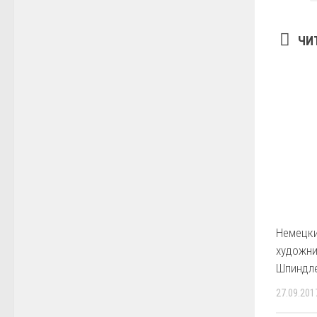
ЧИ
Немецки
художни
Шпиндл
27.09.201