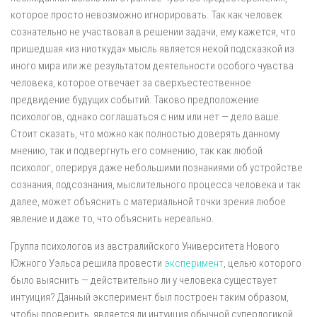
которое просто невозможно игнорировать. Так как человек
сознательно не участвовал в решении задачи, ему кажется, что
пришедшая «из ниоткуда» мысль является некой подсказкой из
иного мира или же результатом деятельности особого чувства
человека, которое отвечает за сверхъестественное
предвидение будущих событий. Таково предположение
психологов, однако соглашаться с ним или нет — дело ваше.
Стоит сказать, что можно как полностью доверять данному
мнению, так и подвергнуть его сомнению, так как любой
психолог, оперируя даже небольшими познаниями об устройстве
сознания, подсознания, мыслительного процесса человека и так
далее, может объяснить с материальной точки зрения любое
явление и даже то, что объяснить нереально.
Группа психологов из австралийского Университета Нового
Южного Уэльса решила провести
эксперимент
, целью которого
было выяснить — действительно ли у человека существует
интуиция? Данный эксперимент был построен таким образом,
чтобы проверить, является ли интуиция обычной суперлогикой