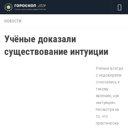
Skip to content
НОВОСТИ
Учёные доказали
существование интуиции
Учёные всегда
с недоверием
относились к
такому
явлению, как
«интуиция».
Несмотря на
то, что
практически