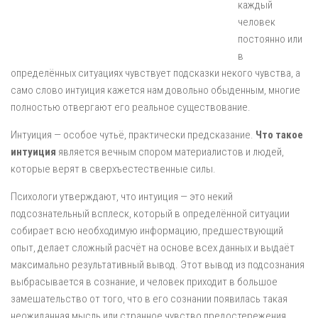
каждый
человек
постоянно или
в
определённых ситуациях чувствует подсказки некого чувства, а
само слово интуиция кажется нам довольно обыденным, многие
полностью отвергают его реальное существование.
Интуиция — особое чутьё, практически предсказание.
Что такое
интуиция
является вечным спором материалистов и людей,
которые верят в сверхъестественные силы.
Психологи утверждают, что интуиция — это некий
подсознательный всплеск, который в определённой ситуации
собирает всю необходимую информацию, предшествующий
опыт, делает сложный расчёт на основе всех данных и выдаёт
максимально результативный вывод. Этот вывод из подсознания
выбрасывается в сознание, и человек приходит в большое
замешательство от того, что в его сознании появилась такая
неожиданная мысль или странное чувство предостережения,