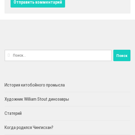
Найти:
История китобойного промысла
Художник William Stout динозавры
Статерий
Когда родился Чингисхан?