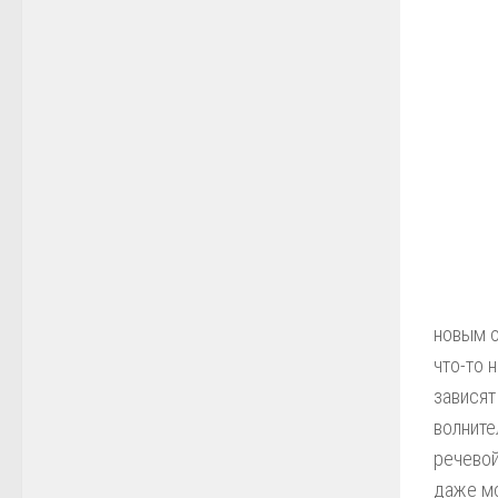
новым о
что-то 
зависят
волните
речевой
даже мо