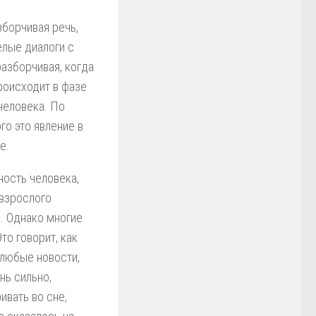
зборчивая речь,
елые диалоги с
азборчивая, когда
роисходит в фазе
человека. По
го это явление в
е.
ность человека,
 взрослого
й. Однако многие
то говорит, как
 любые новости,
ь сильно,
ивать во сне,