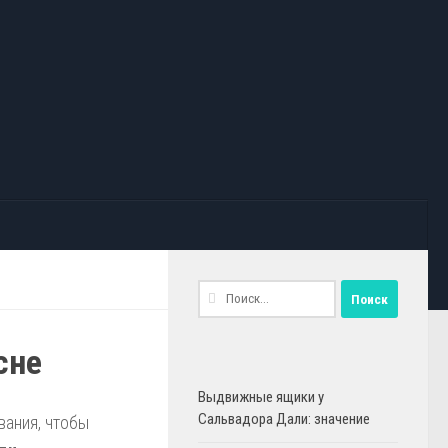
Найти:
сне
Выдвижные ящики у
Сальвадора Дали: значение
вания, чтобы