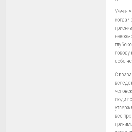
Учёные 
когда ч
приснив
невозмо
глубоко
поводу 
себе не
С возра
вследст
человек
люди пр
утвержд
всё про
принима