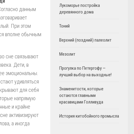
ди
Лукоморье постройка
 Согласно данным
деревянного дома
азговаривает
лый. При этом
Тоний
тся вполне обычным
Верхний (поздний) палеолит
Мезолит
во сне связывают
века. Дети, в
Прогулка по Петергофу —
лее эмоциональны.
лучший выбор на выходные!
естают удивляться
Знаменитости, которые
крывают для себя
остаются главными
оторые напрямую
красавицами Голливуда
нные и крайне
 сне активизируют
История китобойного промысла
лова, а иногда