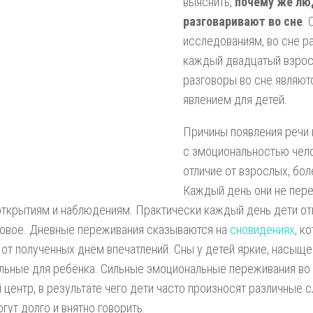
выяснить,
почему же лю
разговаривают во сне
.
исследованиям, во сне р
каждый двадцатый взрос
разговоры во сне являю
явлением для детей.
Причины появления речи 
с эмоциональностью чело
отличие от взрослых, бо
Каждый день они не пер
ткрытиям и наблюдениям. Практически каждый день дети от
новое. Дневные переживания сказываются на
сновидениях
, к
 от полученных днём впечатлений. Сны у детей яркие, насыще
льные для ребёнка. Сильные эмоциональные переживания во
 центр, в результате чего дети часто произносят различные с
гут долго и внятно говорить.