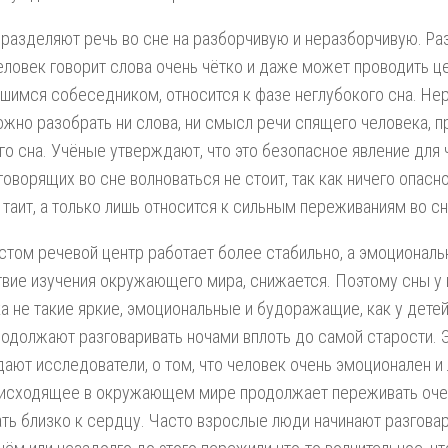
разделяют речь во сне на разборчивую и неразборчивую. Ра
еловек говорит слова очень чётко и даже может проводить ц
шимся собеседником, относится к фазе неглубокого сна. Нер
жно разобрать ни слова, ни смысл речи спящего человека, п
го сна. Учёные утверждают, что это безопасное явление для 
говорящих во сне волноваться не стоит, так как ничего опасно
 таит, а только лишь относится к сильным переживаниям во сн
стом речевой центр работает более стабильно, а эмоциональ
вие изучения окружающего мира, снижается. Поэтому сны у
а не такие яркие, эмоциональные и будоражащие, как у дете
одолжают разговаривать ночами вплоть до самой старости. Э
ают исследователи, о том, что человек очень эмоционален и
исходящее в окружающем мире продолжает переживать очен
ть близко к сердцу. Часто взрослые люди начинают разговар