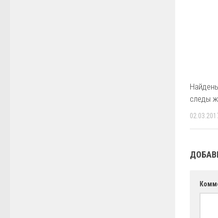
Найдены
следы ж
02.03.201
ДОБАВ
Комм