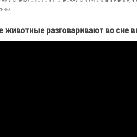
нём или незадолго до этого пережили что-то волнительное, чт
ниях.
 животные разговаривают во сне в