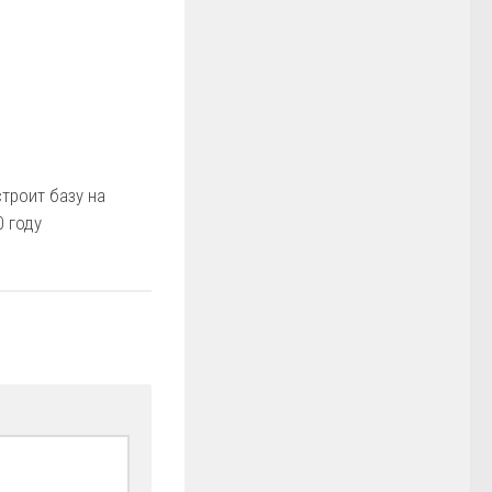
троит базу на
0 году