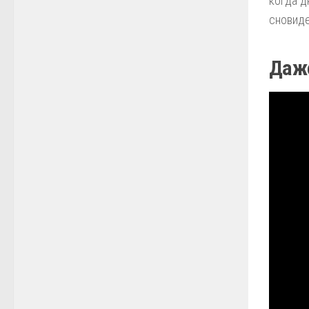
когда д
сновиде
Даже