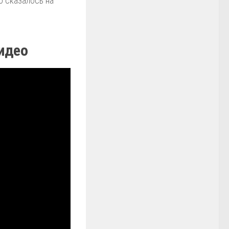
о сказалось на
идео