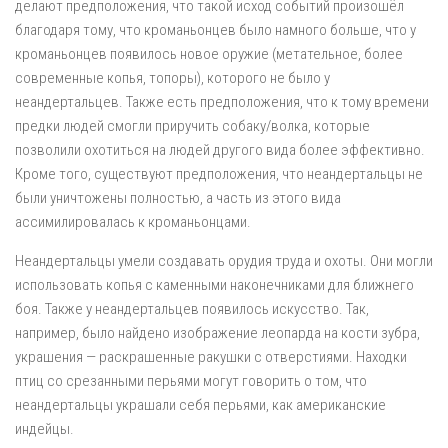
делают предположения, что такой исход событий произошёл
благодаря тому, что кроманьонцев было намного больше, что у
кроманьонцев появилось новое оружие (метательное, более
современные копья, топоры), которого не было у
неандертальцев. Также есть предположения, что к тому времени
предки людей смогли приручить собаку/волка, которые
позволили охотиться на людей другого вида более эффективно.
Кроме того, существуют предположения, что неандертальцы не
были уничтожены полностью, а часть из этого вида
ассимилировалась к кроманьонцами.
Неандертальцы умели создавать орудия труда и охоты. Они могли
использовать копья с каменными наконечниками для ближнего
боя. Также у неандертальцев появилось искусство. Так,
например, было найдено изображение леопарда на кости зубра,
украшения — раскрашенные ракушки с отверстиями. Находки
птиц со срезанными перьями могут говорить о том, что
неандертальцы украшали себя перьями, как американские
индейцы.