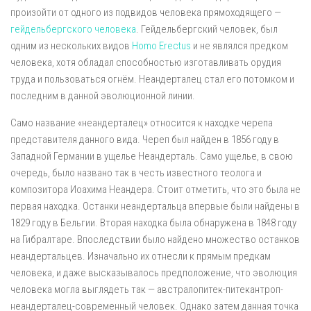
произойти от одного из подвидов человека прямоходящего —
гейдельбергского человека
. Гейдельбергский человек, был
одним из нескольких видов
Homo Erectus
и не являлся предком
человека, хотя обладал способностью изготавливать орудия
труда и пользоваться огнём. Неандерталец стал его потомком и
последним в данной эволюционной линии.
Само название «неандерталец» относится к находке черепа
представителя данного вида. Череп был найден в 1856 году в
Западной Германии в ущелье Неандерталь. Само ущелье, в свою
очередь, было названо так в честь известного теолога и
композитора Иоахима Неандера. Стоит отметить, что это была не
первая находка. Останки неандертальца впервые были найдены в
1829 году в Бельгии. Вторая находка была обнаружена в 1848 году
на Гибралтаре. Впоследствии было найдено множество останков
неандертальцев. Изначально их отнесли к прямым предкам
человека, и даже высказывалось предположение, что эволюция
человека могла выглядеть так — австралопитек-питекантроп-
неандерталец-современный человек. Однако затем данная точка