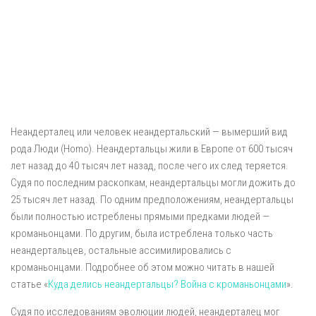
Неандерталец или человек неандертальский — вымерший вид
рода Люди (Homo). Неандертальцы жили в Европе от 600 тысяч
лет назад до 40 тысяч лет назад, после чего их след теряется.
Судя по последним раскопкам, неандертальцы могли дожить до
25 тысяч лет назад. По одним предположениям, неандертальцы
были полностью истреблены прямыми предками людей —
кроманьонцами. По другим, была истреблена только часть
неандертальцев, остальные ассимилировались с
кроманьонцами. Подробнее об этом можно читать в нашей
статье «
Куда делись неандертальцы? Война с кроманьонцами
».
Судя по исследованиям эволюции людей, неандерталец мог