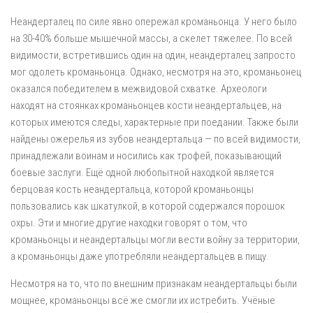
Неандерталец по силе явно опережал кроманьонца. У него было
на 30-40% больше мышечной массы, а скелет тяжелее. По всей
видимости, встретившись один на один, неандерталец запросто
мог одолеть кроманьонца. Однако, несмотря на это, кроманьонец
оказался победителем в межвидовой схватке. Археологи
находят на стоянках кроманьонцев кости неандертальцев, на
которых имеются следы, характерные при поедании. Также были
найдены ожерелья из зубов неандертальца — по всей видимости,
принадлежали воинам и носились как трофей, показывающий
боевые заслуги. Ещё одной любопытной находкой является
берцовая кость неандертальца, которой кроманьонцы
пользовались как шкатулкой, в которой содержался порошок
охры. Эти и многие другие находки говорят о том, что
кроманьонцы и неандертальцы могли вести войну за территории,
а кроманьонцы даже употребляли неандертальцев в пищу.
Несмотря на то, что по внешним признакам неандертальцы были
мощнее, кроманьонцы всё же смогли их истребить. Учёные