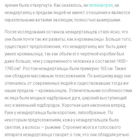
зрения была отвергнута. Как оказалось, ни
питекантроп
, ни
неандерталец к предкам людей не имеют отношения и являются
параллельными ветвями эволюции, полностью вымершими.
После исследования останков неандертальцев стало ясно, что
они были почти так же развиты, как и кроманьонцы. Больше того,
существуют предположения, что неандерталец мог быть даже
умнее кроманьонца, так как объём его черепной коробки был
даже больше, чем у современного человека и составлял 1400—
1740 см³. Ростом неандертальцы были примерно 165 см. Также
они обладали массивным телосложением. По внешнему виду они
отличались от современных людей и существовавших тогда же
наших предков — кроманьонцев. Отличительными особенностями
их лица были мощные надбровные дуги, широкий выступающий
нос и маленький подбородок. Короткая шея наклонена вперёд.
Руки у неандертальца были короткие, лапообразные. По
некоторым предположениям, кожа у неандертальцев была
светлая, а волосы — рыжими. Строение мозга и голосового
аппарата неандертальца говорит о том, что они обладали речью.