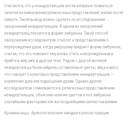
Считается, что у неандертальцев могли впервые появиться
зачатки возникновения религиозных представлений, жизни после
смерти. Такой вывод можно сделать по исследованиям
захоронений неандертальцев. В одном из захоронений
неандерталец покоится в форме эмбриона. Такой способ
захоронения исследователи относят к представлениям о
перерождении души, когда умершему придают форму эмбриона,
считая, что это поможет ему вновь стать новорождённым и
прийти в мир уже в другом теле. Рядом с другой могилой
неандертальца были найдены оставленные цветы, яйца и мясо,
что говорит о культовых представлениях неандертальцев —
кормление духа или подношения духам. Однако другие
исследователи сомневаются в религиозных представлениях
неандертальцев, объясняя наличие цветов и поз эмбриона
случайными факторами или же позднейшими напластованиями.
Кроманьонцы. Археологические находки и реконструкции: