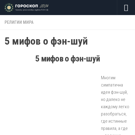
Skip to content
РЕЛИГИИ МИРА
5 мифов о фэн-шуй
5 мифов о фэн-шуй
Многим
симпатична
идея фэн-шуй,
но далеко не
каждому легко
разобраться,
где истинные
правила, а где