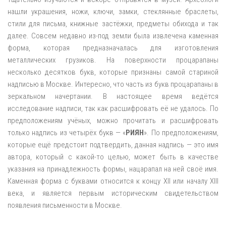
нашли украшения, ножи, ключи, замки, стеклянные браслеты,
стили для письма, книжные застёжки, предметы обихода и так
далее. Совсем недавно из-под земли была извлечена каменная
форма, которая предназначалась для изготовления
металлических грузиков. На поверхности процарапаны
несколько десятков букв, которые признаны самой стариной
надписью в Москве. Интересно, что часть из букв процарапаны в
зеркальном начертании. В настоящее время ведётся
исследование надписи, так как расшифровать её не удалось. По
предположениям учёных, можно прочитать и расшифровать
только надпись из четырёх букв — «
РИЯН
». По предположениям,
которые ещё предстоит подтвердить, данная надпись — это имя
автора, который с какой-то целью, может быть в качестве
указания на принадлежность формы, нацарапал на ней своё имя.
Каменная форма с буквами относится к концу XII или началу XIII
века, и является первым историческим свидетельством
появления письменности в Москве.