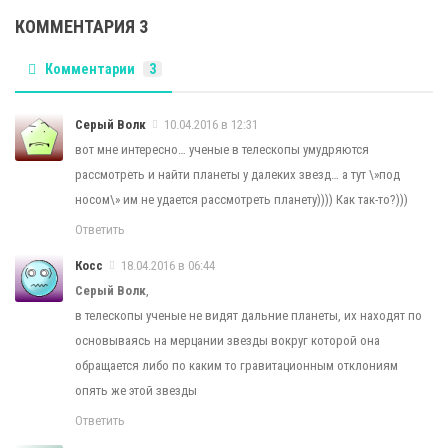
КОММЕНТАРИЯ 3
Комментарии
3
Серый Волк
10.04.2016 в 12:31
вот мне интересно… ученые в телескопы умудряются
рассмотреть и найти планеты у далеких звезд… а тут \»под
носом\» им не удается рассмотреть планету)))) Как так-то?)))
Ответить
Косс
18.04.2016 в 06:44
Серый Волк
,
в телескопы ученые не видят дальние планеты, их находят по
основываясь на мерцании звезды вокруг которой она
обращается либо по каким то гравитационным отклониям
опять же этой звезды
Ответить