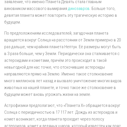
заявление, что именно Планета Девять стала главным
виновником массового вымирания
динозавров
. Больше того,
девятая планета может повторить эту трагическую историю в
будущем.
По предположениям исследователей, загадочная планета
вращается вокруг Солнца на расстоянии от Земли примерно в 20
раз дальше, чем крайняя планета Нептун. Её размеры могут быть
в 3 раза больше, чем у Земли. Периодически она сталкивается с
астероидами и кометами, причём это происходит в такой
невыгодной для нас точке, что отскочившие астероиды
направляются прямо на Землю. Именно такое столкновение
много миллионов лет назад и вызвало уничтожение многих видов
животных на нашей планете, и точно такое же столкновение в
будущем может вновь угрожать жизни на земле.
Астрофизики предполагают, что «Планета X» обращается вокруг
Солнца с периодичностью в 17 117 лет. Дождь из астероидов и
комет возникает, когда планета проходит через полосу
астероидов, комет и ледяных шаров, который известен как пояс