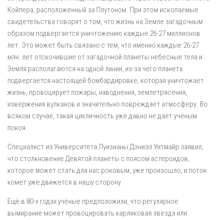
Койпера, расположенный за Плутоном. При этом ископаемые
свидетельства говорят о том, что жизнь на Земле загадочным
образом подвергается уничтожению каждые 26-27 миллионов
лет. Это может быть связано с тем, что именно каждые 26-27
млн. лет отскочившие от загадочной планеты небесные тела и
Земля располагаются на одной линии, из-за чего планета
подвергается настоящей бомбардировке, которая уничтожает
жизнь, провоцирует пожары, наводнения, землетрясения,
извержения вулканов и значительно повреждает атмосферу. Во
всяком случае, такая цикличность уже давно не даёт учёным
покоя.
Специалист из Университета Луизианы Дэниэл Уитмайр заявил,
что столкновение Девятой планеты с поясом астероидов,
которое может стать для нас роковым, уже произошло, и поток
комет уже движется в нашу сторону.
Ещё в 80-х годах учёные предположили, что регулярное
вымирание может провоцировать карликовая звезда или