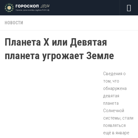
Skip to content
НОВОСТИ
Планета X или Девятая
планета угрожает Земле
Сведения о
том, что
обнаружена
девятая
планета
Солнечной
системы, стали
появляться
ещё в январе