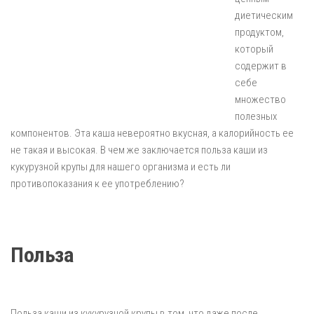
диетическим
продуктом,
который
содержит в
себе
множество
полезных
компонентов. Эта каша невероятно вкусная, а калорийность ее
не такая и высокая. В чем же заключается польза каши из
кукурузной крупы для нашего организма и есть ли
противопоказания к ее употреблению?
Польза
Польза каши из кукурузной крупы в том, что даже после