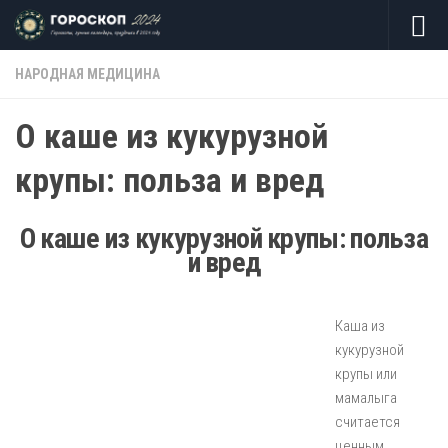
Skip to content
НАРОДНАЯ МЕДИЦИНА
О каше из кукурузной
крупы: польза и вред
О каше из кукурузной крупы: польза
и вред
Каша из
кукурузной
крупы или
мамалыга
считается
ценным