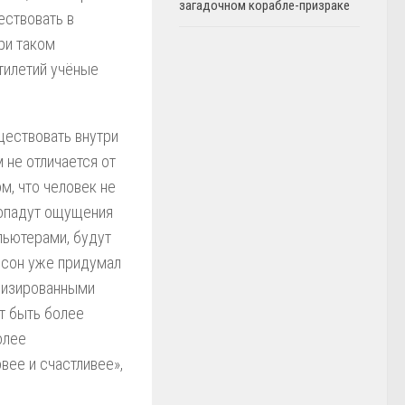
загадочном корабле-призраке
ествовать в
ри таком
тилетий учёные
ществовать внутри
м не отличается от
м, что человек не
ропадут ощущения
пьютерами, будут
рсон уже придумал
имизированными
т быть более
олее
вее и счастливее»,