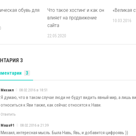
ическая обувь для
Что такое хостинг и как он
«Великая с
влияет на продвижение
10.03.2016
сайта
0
22.05.2020
НТАРИЯ 3
мментарии
3
Михаил
08.02.2016 в 18:51
Я думаю, что в таком случае люди не будут видить явный мир, а лишь в
относиться к Яви также, как сейчас относятся к Нави.
Ответить
Маша91
08.02.2016 в 21:39
Михаил
, интересная мысль. Была Навь, Явь, и добавится цифроявь ))