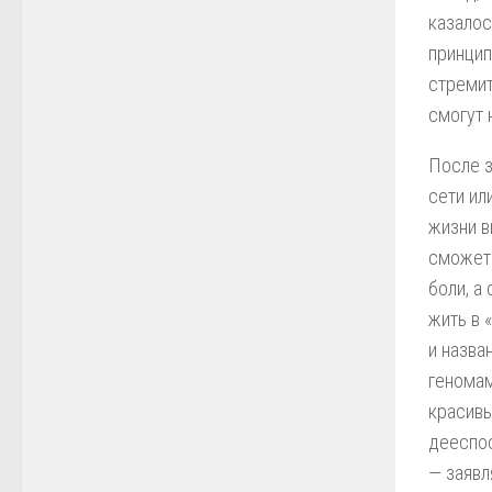
казалос
принцип
стремит
смогут 
После з
сети ил
жизни в
сможет 
боли, а
жить в 
и назва
геномам
красивы
дееспос
— заявл