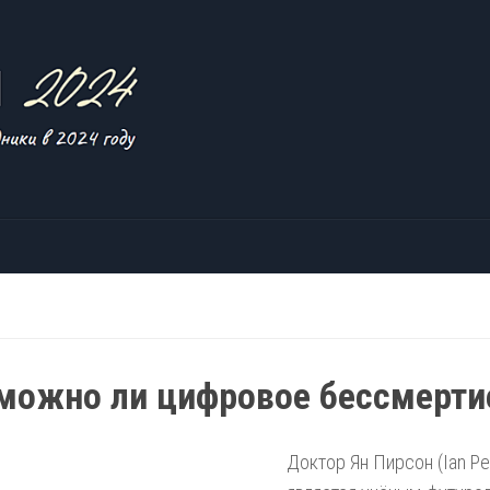
можно ли цифровое бессмерти
Доктор Ян Пирсон (Ian Pe