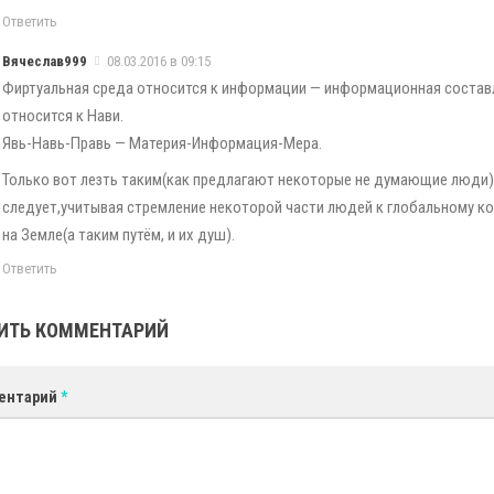
Ответить
Вячеслав999
08.03.2016 в 09:15
Фиртуальная среда относится к информации — информационная соста
относится к Нави.
Явь-Навь-Правь — Материя-Информация-Мера.
Только вот лезть таким(как предлагают некоторые не думающие люди)
следует,учитывая стремление некоторой части людей к глобальному к
на Земле(а таким путём, и их душ).
Ответить
ИТЬ КОММЕНТАРИЙ
ентарий
*