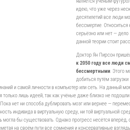
является учёным-футурол
идею, что уже через нес
десятилетий все люди мо
бессмертие. Относиться 
серьёзно или нет — дело
данной теории стоит рас
Доктор Ян Пирсон пришёл
к 2050 году все люди с
бессмертными
. Этого 
добиться путём загрузки
наний и самой личности в компьютер или сеть. На данный мо
я только лишь идеей, так как учёные даже близко не подошли
 Пока нет ни способа дублировать мозг или вернее — переме
ность индивида в виртуальную среду, ни той виртуальной сред
ь могла бы существовать. Однако прогресс несётся вперёд, 
сметая на своём пути все сомнения и консервативные взгляды.