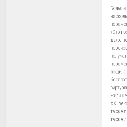
Больше 
несколь
перемещ
«Это по
даже по
перенос
получат
перемещ
люди, а
бесплат
виртуал
жилище,
XXI век
также п
также л