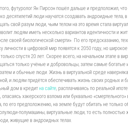
того, футуролог Ян Пирсон пошёл дальше и предположил, что
ко десятилетий люди научатся создавать андроидные тела, в
ать свой разум люди, чьим телом на это время стала виртуал
зволит людям иметь несколько вариантов идентичности и жит
сле своей биологической смерти». По его предсказанию, тех
у личности в цифровой мир появятся к 2050 году, но широко
 только спустя 20 лет. Скорее всего, на начальном этапе в ви
аться только учёные и добровольцы, затем самые богатые 
 затем и обычные люди. Жизнь в виртуальной среде наверняка
ной, и людям придётся обеспечивать жизнь своих родных и б
ьный дом в кредит
на сайте
, расплачиваясь по реальной ипоте
 опасаясь хакерского взлома или буквально «смертельного» 
а, по его предположению, на земле будут обитать не только 
олулюди-полумашины, виртуальные люди, то есть полностью ж
юди, живущие в андроидных телах.