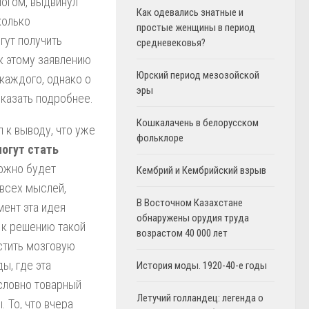
огом, выдвинул
Как одевались знатные и
колько
простые женщины в период
гут получить
средневековья?
к этому заявлению
Юрский период мезозойской
 каждого, однако о
эры
сказать подробнее.
Кошкалачень в белорусском
 к выводу, что уже
фольклоре
могут стать
можно будет
Кембрий и Кембрийский взрыв
 всех мыслей,
В Восточном Казахстане
мент эта идея
обнаружены орудия труда
 к решению такой
возрастом 40 000 лет
стить мозговую
ы, где эта
История моды. 1920-40-е годы
словно товарный
Летучий голландец: легенда о
 То, что вчера