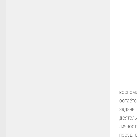
воспоми
остаётс
задачи.
деятель
личност
поезд, 