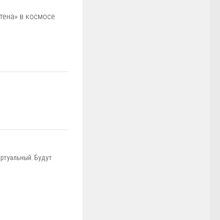
тена» в космосе
иртуальный. Будут