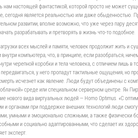
ь нам настоящей фантастикой, которой просто не может сущ
е, сегодня является реальностью или даже обыденностью. П
ельном развитии, вполне возможно, что уже через пару деся
начать разрабатывать и претворять в жизнь что-то подобное.
агрузки всех мыслей и памяти, человек продолжит жить и су
и внутри компьютера, что, в принципе, если разобраться, ниче
нутри черепной коробки и тела человека, с отличием лишь в то
передвигаться, у него пропадут тактильные ощущения, но п
 смерть исчезнет как явление. Люди будут объединены с ком
«облачной» среде или специальном серверном центре. Ян Пи
ние нового вида виртуальных людей — Homo Optimus. «С опт
и и органами при поддержке внешних технологий люди смогу
ми, умными и эмоционально сложными, а также физически б
обными и социально адаптированными, что сделает их здоро
яет эксперт.