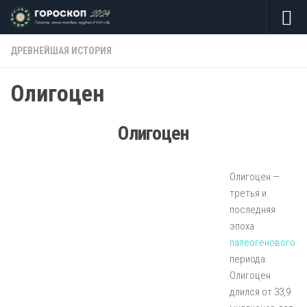
Skip to content
ДРЕВНЕЙШАЯ ИСТОРИЯ
Олигоцен
Олигоцен
Олигоцен —
третья и
последняя
эпоха
палеогенового
периода.
Олигоцен
длился от 33,9