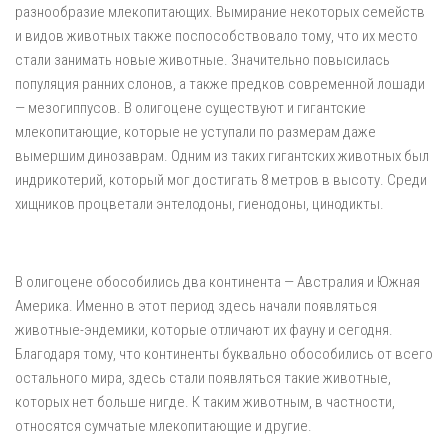
разнообразие млекопитающих. Вымирание некоторых семейств
и видов животных также поспособствовало тому, что их место
стали занимать новые животные. Значительно повысилась
популяция ранних слонов, а также предков современной лошади
— мезогиппусов. В олигоцене существуют и гигантские
млекопитающие, которые не уступали по размерам даже
вымершим динозаврам. Одним из таких гигантских животных был
индрикотерий, который мог достигать 8 метров в высоту. Среди
хищников процветали энтелодоны, гиенодоны, цинодикты.
В олигоцене обособились два континента — Австралия и Южная
Америка. Именно в этот период здесь начали появляться
животные-эндемики, которые отличают их фауну и сегодня.
Благодаря тому, что континенты буквально обособились от всего
остального мира, здесь стали появляться такие животные,
которых нет больше нигде. К таким животным, в частности,
относятся сумчатые млекопитающие и другие.