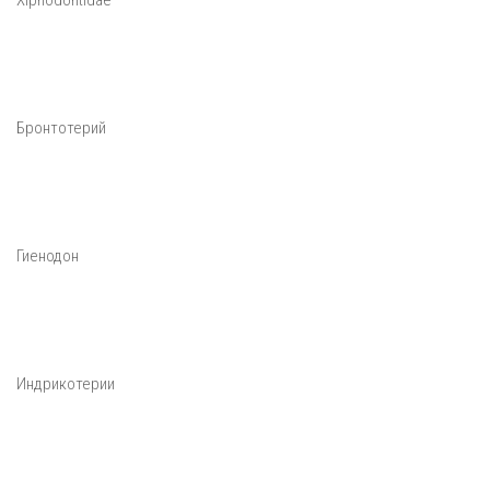
Xiphodontidae
Бронтотерий
Гиенодон
Индрикотерии