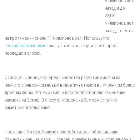
миллионов лет
назад и до
23,03
миллионов лет
назад, то есть
на протяжении около 11 миллионов лет. Используйте
геохронологическую
шкалу, чтобы не запутаться в эрах,
периодах и эпохах.
Олигоцен в первую очередь известен развитием жизни на
планете, появлением новых видов животных и вымиранием более
древних форм. Этому активно поспособствовало изменение
климата на Земле. В эпоху олигоцена на Земле наступило
заметное похолодание.
Прохладный и сухой климат способствовал образованию
открытых равнин, саванн, степей, полупустынь и кустарниковых