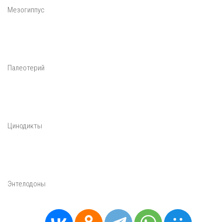
Мезогиппус
Палеотерий
Цинодикты
Энтелодоны