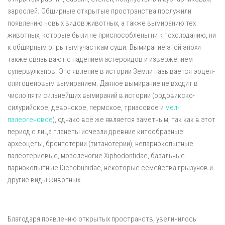
зарослей. Обширные открытые пространства послужили
появлению новых видов животных, а также вымиранию тех
животных, которые были не приспособлены ни к похолоданию, ни
к обширным отрытым участкам суши. Вымирание этой эпохи
также связывают с падением астероидов и извержением
супервулканов. Это явление в истории Земли называется эоцен-
олигоценовым вымиранием. Данное вымирание не входит в
число пяти сильнейших вымираний в истории (ордовикско-
силурийское, девонское, пермское, триасовое и
мел-
палеогеновое
), однако всё же является заметным, так как в этот
период с лица планеты исчезли древние китообразные
археоцеты, бронтотерии (титанотерии), непарнокопытные
палеотериевые, мозоленогие Xiphodontidae, базальные
парнокопытные Dichobunidae, некоторые семейства грызунов и
другие виды животных.
Благодаря появлению открытых пространств, увеличилось