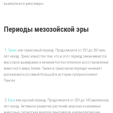
вымерли все динозавры.
Периоды мезозойской эры
1.
Триас
или триасовый период. Продолжался от 251 до 201 млн.
лет назад. Триас известен тем, что в этот период заканчивается
массовое вымирание и начинается постепенное восстановление
животного мира Земли. Также в триасовом периоде начинает
раскалываться самый большой в истории суперконтинент
Пангея.
2.
Юра
или юрский период. Продолжался от 201 до 145 миллионов
лет назад. Активное развитие растений, морских и наземных
животных, гигантских ящеров динозавров и млекопитающих.