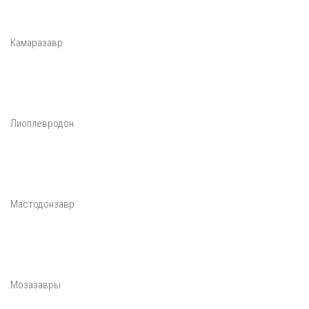
Камаразавр
Лиоплевродон
Мастодонзавр
Мозазавры