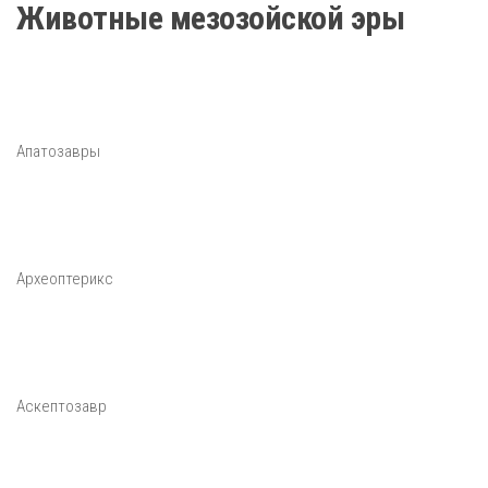
Животные мезозойской эры
Апатозавры
Археоптерикс
Аскептозавр