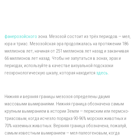
фанерозойского
эона. Мезозой состоит из трёх периодов — мел,
юра и триас. Мезозойская эра продолжалась на протяжении 186
миллионов лет, начиная от 251 миллионов лет назад и заканчивая
66 миллионов лет назад. Чтобы не запутаться в эонах, эрах и
периодах, используйте в качестве визуальной подсказки
геохронологическую шкалу, которая находится
здесь
.
Нижняя и верхняя границы мезозоя определены двумя
массовыми вымираниями. Нижняя граница обозначена самым
крупным вымиранием в истории Земли — пермским или пермско-
триасовым, когда исчезло порядка 90-96% морских животных и
70% наземных животных. Верхняя граница обозначена, пожалуй,
самым известным вымиранием — мел-палеогеновым, когда