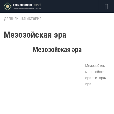
Skip to content
ДРЕВНЕЙШАЯ ИСТОРИЯ
Мезозойская эра
Мезозойская эра
Мезозой или
мезозойская
эра — вторая
эра