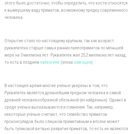
этого было достаточно, чтобы определить, что кости относятся
к вымершему виду приматов, возможному предку современного
человека.
Открытие стало по-настоящему крупным, так как возраст
руквапитека старше самых ранних палеоприматов по меньшей
мере на 3 миллиона лет. Руквапитек жил 25,2 миллиона лет назад,
то есть в позднем
палеогене
(эпоха
олигоцен
).
В настоящее время многие учёные уверены в том, что
Руквапитек является древнейшим предком человека и самой
древней человекообразной обезьяной (из найденных). Однако в
среде учёных высказываются и сомнения. Так, например,
некоторые учёные считают, что семейство приматов-
проконсулидов было слишком примитивным и вполне может
быть тупиковой ветвью развития приматов, то есть не являются