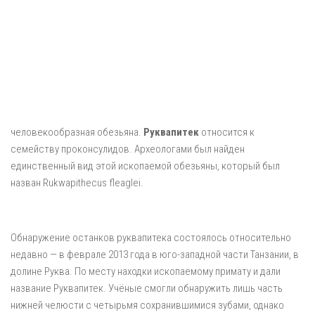
человекообразная обезьяна.
Руквапитек
относится к
семейству проконсулидов. Археологами был найден
единственный вид этой ископаемой обезьяны, который был
назван Rukwapithecus fleaglei.
Обнаружение останков руквапитека состоялось относительно
недавно — в феврале 2013 года в юго-западной части Танзании, в
долине Руква. По месту находки ископаемому примату и дали
название Руквапитек. Учёные смогли обнаружить лишь часть
нижней челюсти с четырьмя сохранившимися зубами, однако