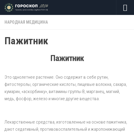
Skip to content
НАРОДНАЯ МЕДИЦИНА
Пажитник
Пажитник
Это однолетнее растение. Оно содержит в себе рутин,
фитостеролы, органические кислоты, пищевые волокна, сахара,
кумарин, «аскорбинку», витамины группы В, марганец, магний,
медь, фосфор, железо и многие другие вещества.
Лекарственные средства, изготовленные на основе пажитника,
дают седативный, противовоспалительный и жаропонижающий