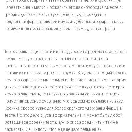
Грибы тоже отварить и затем порезать на мелкие кусочки. Лук
нарезать очень мелко и обжарить его на сковородке вместе с
грибами до размягчения лука. Теперь нужно соединить
полученный фарш с грибами и луком. Добавляем в фарш специи
по вкусу и тщательно размешиваем. Таким будет наш фарш.
Тесто делим на две части и выкладываем на ровную поверхность
в муке. Его нужно раскатать. Толщина пласта не должна
превышать полутора миллиметров. Берем нужную формочку или
стаканчик и вырезаем ровные кружки. Кладем на каждый кружок
немного фарша и лепим пельмени. Пельмень может иметь форму
ушка и его достаточно просто прижать с двух сторон. Если края
немного завернуть, то получится красивая косичка и пельмень
примет интересное очертание, что совсем не повлияет на вкус.
Косичка скорее нужна для более крепкого удержания фарша в
тесте. Но это дело вкуса и форма пельменя может быть любой.
Оставшиеся обрезки теста, нужно снова соединить и так же
раскатать. Из них получится еще немало пельмешек.