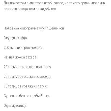
Для приготовления этого необычного, но такого привычного для
россиян блюда, нам понадобится:
Половина килограмма муки пшеничной
3 куриных яйца
250 миллилитров молока
Чайная ложка сахара
20 граммов масла сливочного
70 граммов говяжьего сердца
70 граммов говяжьих легких
Сушеные белые грибы 5 штук
Одна луковица