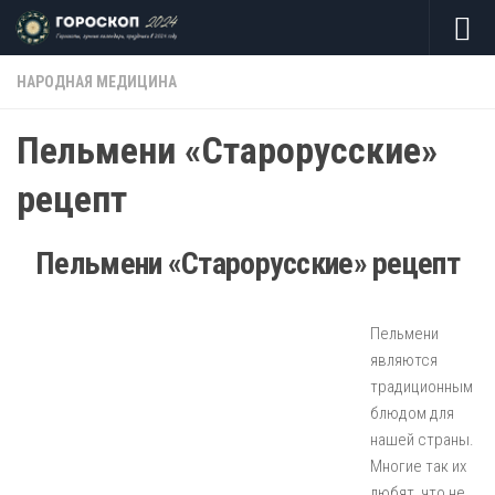
Skip to content
НАРОДНАЯ МЕДИЦИНА
Пельмени «Старорусские»
рецепт
Пельмени «Старорусские» рецепт
Пельмени
являются
традиционным
блюдом для
нашей страны.
Многие так их
любят, что не