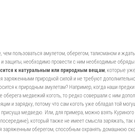
 чем пользоваться амулетом, оберегом, талисманом и ждать
и защиты, необходимо провести с ним необходимые обряды 
осится к натуральным или природным вещам
, которые уж
я заряженными природной силой и не требуют дополнительно
осится к природным амулетам? Например, когда наши предки
е оберега медвежий коготь, то редко совершали с ним допо
яции и зарядку, потому что сам коготь уже обладал той могу
 присуща медведю. Или, для примера, можно взять Куриного 
посередине), который также не имеет смысла заряжать, так 
я заряженным оберегом, способным охранять домашнюю скот