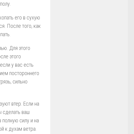
полу.
копать его в сухую
я. После того, как
пать.
ью. Для этого
сле этого
если у вас есть
нием постороннего
грязь, сильно
зуют втер. Если на
ы сделать ваш
в полную силу и на
ой к духам ветра.