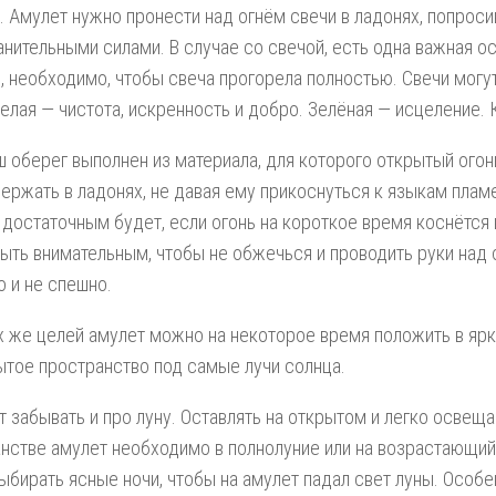
. Амулет нужно пронести над огнём свечи в ладонях, попроси
анительными силами. В случае со свечой, есть одна важная о
, необходимо, чтобы свеча прогорела полностью. Свечи могу
Белая — чистота, искренность и добро. Зелёная — исцеление.
ш оберег выполнен из материала, для которого открытый огонь
ержать в ладонях, не давая ему прикоснуться к языкам плам
 достаточным будет, если огонь на короткое время коснётся 
ыть внимательным, чтобы не обжечься и проводить руки над 
о и не спешно.
х же целей амулет можно на некоторое время положить в яр
ытое пространство под самые лучи солнца.
т забывать и про луну. Оставлять на открытом и легко осве
нстве амулет необходимо в полнолуние или на возрастающий
ыбирать ясные ночи, чтобы на амулет падал свет луны. Особе