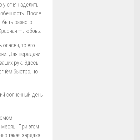
в у огня наделить
собенность. После
т быть разного
 Красная — любовь.
 опасен, то его
ени. Для передачи
ваших рук. Здесь
огнём быстро, но
кий солнечный день
щаемом
 месяц. При этом
нно такая зарядка