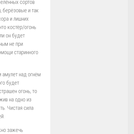
делённых сортов
, берёзовые и так
сора и лишних
что костёр/огонь
ли он будет
ным не при
помощи старинного
 амулет над огнём
ого будет
страшен огонь, то
жив на одно из
ть. Чистая сила
ей.
жно зажечь