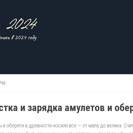
РЫ
стка и зарядка амулетов и обе
 и обереги в древности носили все — от мала до велика. Счит