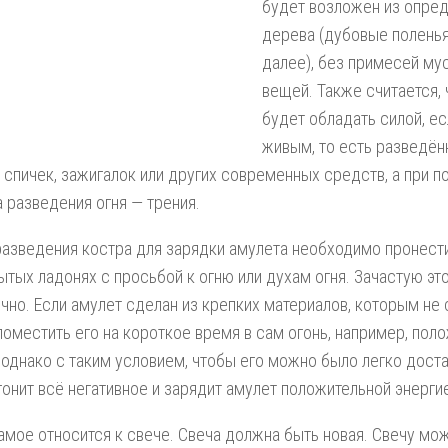
будет возложен из опре
дерева (дубовые поленья
далее), без примесей му
вещей. Также считается, 
будет обладать силой, ес
живым, то есть разведён
спичек, зажигалок или других современных средств, а при 
 разведения огня — трения.
азведения костра для зарядки амулета необходимо пронести
ытых ладонях с просьбой к огню или духам огня. Зачастую эт
чно. Если амулет сделан из крепких материалов, которым не 
оместить его на короткое время в сам огонь, например, поло
 однако с таким условием, чтобы его можно было легко доста
гонит всё негативное и зарядит амулет положительной энерги
амое относится к свече. Свеча должна быть новая. Свечу мо