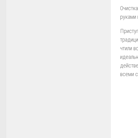
Очистка
руками 
Приступ
традиц
чтили в
идеальн
действе
всеми с