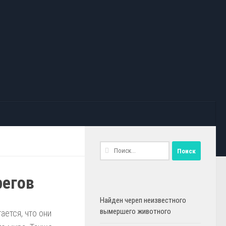
Найти:
регов
Найден череп неизвестного
вымершего животного
ается, что они