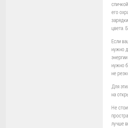
спичкой
его охр
зарядки
цвета. 
Если ва
нужно д
энергии
нужно б
не резк
Для эти
на откр
Не стои
простра
лучше в