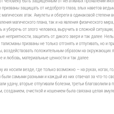
т человеку быть защищённым от негативных проявлений иног
 призваны защищать от недоброго глаза, злых наветов ведьм
х магических атак. Амулеты и обереги в одинаковой степени 
вления магического плана, так и на явления физического мира,
ь и уберечь от злого человека, выручить в сложной ситуации,
ые неприятности, защитить от дикого зверя и так далее. Нель
о талисманы призваны не только отгонять и отпугивать, но и п
, воздействовать положительным образом на окружающих л
е и любовь, материальные ценности и так далее.
ну их носили везде, где только возможно — на руках, ногах, го
 были самыми разными и каждый из них отвечал за что-то св
али удачу, вторые отпугивали болезни, третьи благоволили в п
, созданием, очисткой и ношением была связана целая амуле