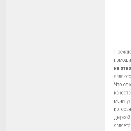
Прежде,
помощи 
не отн
являютс
Что отн
качеств
манипул
которая
дыркой 
являетс