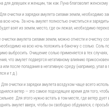
на для девушек и женщин, так как Луна благоволит женскому 
 Для очистки и зарядки амулета силами земли, необходимо за
а всю ночь. За ночь амулет полностью очиститься и зарядитьс
будет взят из земли, место, где он лежал, необходимо переко
 очистки амулета силами земли, можно отнести и очистку сол
необходимо на всю ночь положить в баночку с солью. Соль по
имо выбросить. Очищение солью применяется в тех случаях, 
ния, что амулет подвергся негативному влиянию прикоснове
а или после попадания в негативную среду (например, упал в 
ся и т.д.).
. Для очистки и зарядки амулета воздухом чаще всего исполь
однялся ветер — это самое подходящее время для того, чтоб
сильнее. Для этого нужно встать в том месте, где ветер дует 
однять амулет вверх, чтобы он свободно обдувался, с просьб