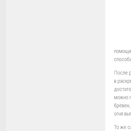
помощи 
способа
После р
в раскр
достато
можно п
брёвен,
огня вы
То же с