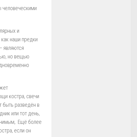
ы человеческими
улярных и
к как наши предки
 — являются
щью, но вещью
одновременно
ожет
щи костра, свечи
т быть разведён в
ник или тот день,
чимым,. Ещё более
остра, если он