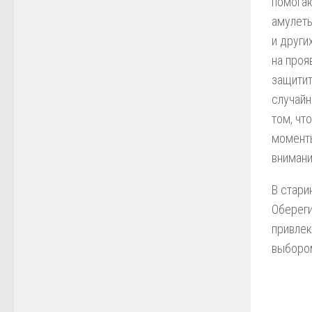
помогаю
амулеты
и други
на проя
защитит
случайн
том, чт
моменты
внимани
В стари
Обереги
привлек
выбором