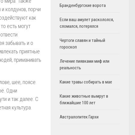
о мира. Также
Бранденбургские ворота
 и колдунов, порчи
воздействуют как
Если ваш амулет раскололся,
 то есть могут
сломался, потерялся
 отвести
Чертоги славян и тайный
зя забывать и о
гороскоп
ривлекать приятные
юдей, приманивать
Лечение пиявками миф или
реальность
лове, шее, поясе.
Какие травы собирать в мае
оё. Одни
Какие животные вымрут в
ути и так далее. С
ближайшие 100 лет
тная культура.
Австралопитек Гархи