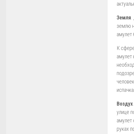
актуаль
Земля
.
землю н
амулет 
К сфере
амулет 
необход
подозре
человек
испачкал
Воздух
улице п
амулет 
руках п