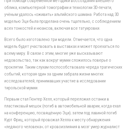
При помощи современной методики воссоздания внешнего
облика, компьютерной томографии и технологии 3D-печати,
учёным удалось «оживить» альпийского шамана. Работа над 3D
моделью Эци была проделана очень тщательно, с соблюдением
всех тонкостей и нюансов, включая все татуировки.
Всего было изготовлено три модели. Отмечается, что одна
модель будет участвовать в выставках и может проехаться по
всему миру. В связи с этим, многие уже высказывают
недовольство, так как вокруг мумии сложилось поверье о
проклятии. Таким слухам поспособствовала череда трагических
событий, которая один за одним забрала жизни многих
исследователей, принимавших участие в исследовании
тирольской мумии.
Первым стал Гюнтер Хелл, который переложил останки в
пластиковый мешок (погиб в автомобильной аварии, когда ехал
на конференцию, посвящённую Эци); затем под лавиной погиб
Курт Фриц, который провожал Хелла к месту обнаружения
«ледяного человека»; от кровоизлияния в мозг умер журналист