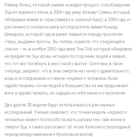
Райнер Хольц, который снимал на видео процесс освобождения
Эци из ледяного плена; в 2004 году умер Хельмут Симон, который
обнаружил мумию в горах (замёрз в снежной буре); в 2005 году от
рассеянного склероза умер исследователь мумии Конрад
Шпиндлер, который годом ранее заявил по поводу проклятия:
«Чушь, выдумки прессы. Вы теперь скажете, что следующий в
списке – я»; в ноябре 2005 года умер Том Лой, который обнаружил
на предметах Эци кровь четырёх посторонних людей и заявил,
что тот мог погибнуть в жестокой схватке. Скептики, в свою
очередь, уверяют, что в этих смертях нет ничего удивительного,
ведь в исследовании останков «ледяного человека» были
задействованы сотни людей и большинство из них продолжают
жить и здравствовать, не ощущая на себе никакого проклятия.
Две другие 3D модели будут использоваться для научных
исследований. Учёные заявляют, что точная модель «ледяного
человека» может поспособствовать раскрытию тайн жизни и
смерти Эци, а также расскажет об эпохе Халколита (переходный
период между каменным и бронзовым веком).