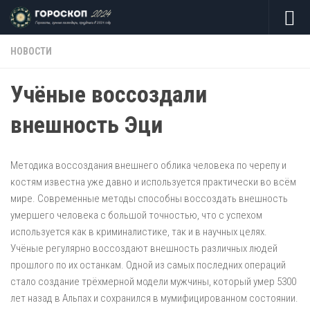
Skip to content
НОВОСТИ
Учёные воссоздали
внешность Эци
Методика воссоздания внешнего облика человека по черепу и
костям известна уже давно и используется практически во всём
мире. Современные методы способны воссоздать внешность
умершего человека с большой точностью, что с успехом
используется как в криминалистике, так и в научных целях.
Учёные регулярно воссоздают внешность различных людей
прошлого по их останкам. Одной из самых последних операций
стало создание трёхмерной модели мужчины, который умер 5300
лет назад в Альпах и сохранился в мумифицированном состоянии.