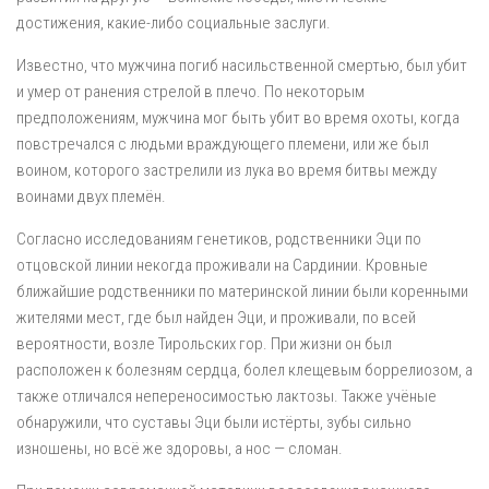
достижения, какие-либо социальные заслуги.
Известно, что мужчина погиб насильственной смертью, был убит
и умер от ранения стрелой в плечо. По некоторым
предположениям, мужчина мог быть убит во время охоты, когда
повстречался с людьми враждующего племени, или же был
воином, которого застрелили из лука во время битвы между
воинами двух племён.
Согласно исследованиям генетиков, родственники Эци по
отцовской линии некогда проживали на Сардинии. Кровные
ближайшие родственники по материнской линии были коренными
жителями мест, где был найден Эци, и проживали, по всей
вероятности, возле Тирольских гор. При жизни он был
расположен к болезням сердца, болел клещевым боррелиозом, а
также отличался непереносимостью лактозы. Также учёные
обнаружили, что суставы Эци были истёрты, зубы сильно
изношены, но всё же здоровы, а нос — сломан.