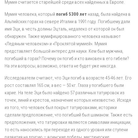
Мумия считается старейшей среди всех найденных в Европе.
Мумия человека, который
погиб 5300 лет
назад, была найдена в
Альпийских горах на севере Италии в 1991 году. Погибшему дали
имя Эци, в честь долины Эцталь, недалеко от которой он был
обнаружен. Также мумифицированного человека называют
«Ледяным человеком» и «Проклятой мумией». Мумия
представляет большой интерес для науки. Кем был мужчина,
погибший в горах? Почему он погиб и кто виновен в его гибели?
На эти вопросы, возможно, ответа не будет уже никогда.
Исследователи считают, что Эци погиб в возрасте 45-46 лет. Его
рост составлял 165 см, а вес — 50 кг. Глаза у погибшего были
карие. На теле Эци было найдено 57 различных татуировок из
точек, линий и крестов, назначение которых неизвестно. Исходя
из того, что человек был покрыт татуировками, историки
сделали предположение, что погибший был шаманом. Также есть
предположения, что татуировки являются символами инициации,
то есть наносились при переходе из одного уровня или ступени
развития на другую — воинские победы, мистические