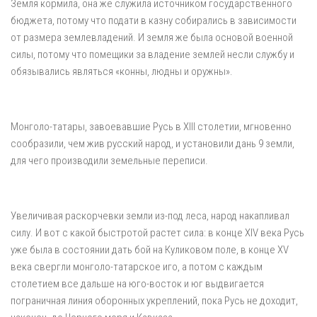
Земля кормила, она же служила источником государственного
бюджета, потому что подати в казну собирались в зависимости
от размера землевладений. И земля же была основой военной
силы, потому что помещики за владение землей несли службу и
обязывались являться «конны, людны и оружны».
Монголо-татары, завоевавшие Русь в XIII столетии, мгновенно
сообразили, чем жив русский народ, и установили дань 9 земли,
для чего производили земельные переписи.
Увеличивая раскорчевки земли из-под леса, народ накапливал
силу. И вот с какой быстротой растет сила: в конце XIV века Русь
уже была в состоянии дать бой на Куликовом поле, в конце XV
века свергли монголо-татарское иго, а потом с каждым
столетием все дальше на юго-восток и юг выдвигается
пограничная линия оборонных укреплений, пока Русь не доходит,