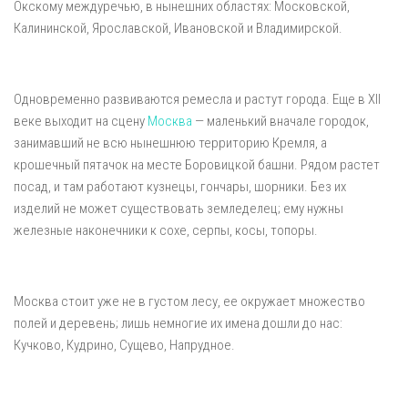
Окскому междуречью, в нынешних областях: Московской,
Калининской, Ярославской, Ивановской и Владимирской.
Одновременно развиваются ремесла и растут города. Еще в XII
веке выходит на сцену
Москва
— маленький вначале городок,
занимавший не всю нынешнюю территорию Кремля, а
крошечный пятачок на месте Боровицкой башни. Рядом растет
посад, и там работают кузнецы, гончары, шорники. Без их
изделий не может существовать земледелец; ему нужны
железные наконечники к сохе, серпы, косы, топоры.
Москва стоит уже не в густом лесу, ее окружает множество
полей и деревень; лишь немногие их имена дошли до нас:
Кучково, Кудрино, Сущево, Напрудное.