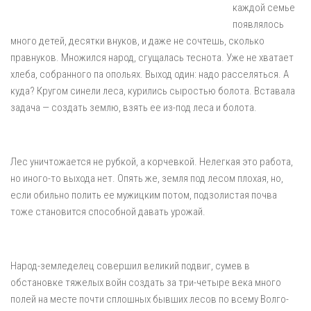
каждой семье
появлялось
много детей, десятки внуков, и даже не сочтешь, сколько
правнуков. Множился народ, сгущалась теснота. Уже не хватает
хлеба, собранного па опольях. Выход один: надо расселяться. А
куда? Кругом синели леса, курились сыростью болота. Вставала
задача — создать землю, взять ее из-под леса и болота.
Лес уничтожается не рубкой, а корчевкой. Нелегкая это работа,
но иного-то выхода нет. Опять же, земля под лесом плохая, но,
если обильно полить ее мужицким потом, подзолистая почва
тоже становится способной давать урожай.
Народ-земледелец совершил великий подвиг, сумев в
обстановке тяжелых войн создать за три-четыре века много
полей на месте почти сплошных бывших лесов по всему Волго-