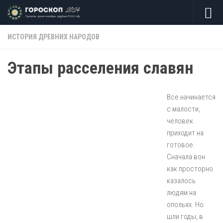
Skip to content
ИСТОРИЯ ДРЕВНИХ НАРОДОВ
Этапы расселения славян
Все начинается
с малости,
человек
приходит на
готовое.
Сначала вон
как просторно
казалось
людям на
опольях. Но
шли годы, в