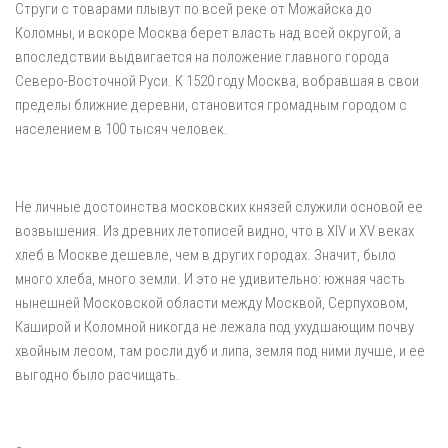
Струги с товарами плывут по всей реке от Можайска до
Коломны, и вскоре Москва берет власть над всей округой, а
впоследствии выдвигается на положение главного города
Северо-Восточной Руси. К 1520 году Москва, вобравшая в свои
пределы ближние деревни, становится громадным городом с
населением в 100 тысяч человек.
Не личные достоинства московских князей служили основой ее
возвышения. Из древних летописей видно, что в XIV и XV веках
хлеб в Москве дешевле, чем в других городах. Значит, было
много хлеба, много земли. И это не удивительно: южная часть
нынешней Московской области между Москвой, Серпуховом,
Каширой и Коломной никогда не лежала под ухудшающим почву
хвойным лесом, там росли дуб и липа, земля под ними лучше, и ее
выгодно было расчищать.