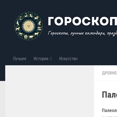
Skip to content
Лучшее
История
Искусство
ДРЕВНЕ
Пал
Палеол