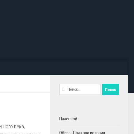
Найти:
Палеозой
енного века,
Оберег Подкова история