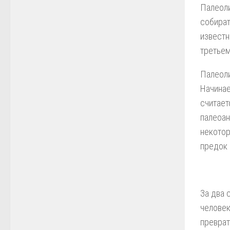
Палеоли
собират
известн
третьем
Палеоли
Начинае
считает
палеоан
некотор
предок
За два 
человек
преврат