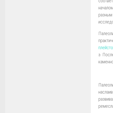
соответ
началом
разным 
исследо
Палеоли
практич
плейст
э. Посл
каменно
Палеоли
наслаив
развива
ремесла