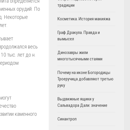
олита определяется
традиции
менных орудий. По
ад. Некоторые
Косметика. История макияжа
лет.
Граф Дракула. Правда и
тывает
вымысел
продолжался весь
Динозавры жили
10 тыс. лет до н.
многотысячными стаями
 периодом
Почему на иконе Богородицы
Троеручица добавляют третью
руку
могут
Выдвижные ящики у
вечество
Сальвадора Дали: значение
азвитии каменного
Синантроп