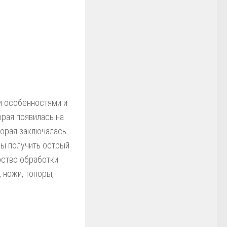
и особенностями и
рая появилась на
оторая заключалась
бы получить острый
рство обработки
 ножи, топоры,