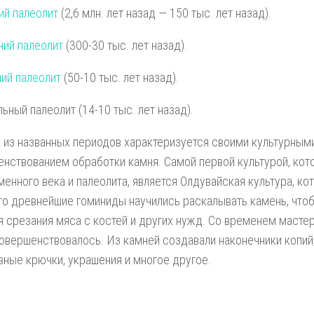
ий палеолит
(2,6 млн. лет назад — 150 тыс. лет назад).
ий палеолит
(300-30 тыс. лет назад).
ий палеолит
(50-10 тыс. лет назад).
льный палеолит (14-10 тыс. лет назад).
из названных периодов характеризуется своими культурным
нствованием обработки камня. Самой первой культурой, кото
менного века и палеолита, является Олдувайская культура, к
что древнейшие гоминиды научились раскалывать камень, что
я срезания мяса с костей и других нужд. Со временем масте
овершенствовалось. Из камней создавали наконечники копий,
ные крючки, украшения и многое другое.