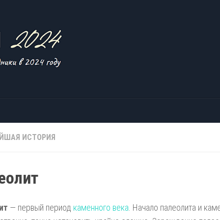
ЙШАЯ ИСТОРИЯ
еолит
ит
— первый период
каменного века
. Начало палеолита и кам