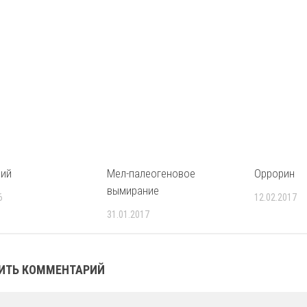
рий
Мел-палеогеновое
Оррорин
вымирание
6
12.02.2017
31.01.2017
ИТЬ КОММЕНТАРИЙ