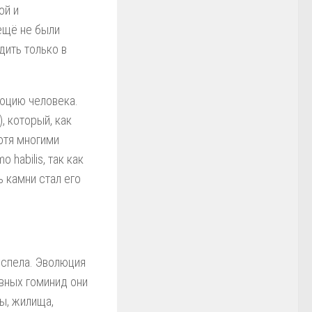
ой и
ещё не были
дить только в
юцию человека.
), который, как
отя многими
habilis, так как
 камни стал его
успела. Эволюция
вных гоминид они
ы, жилища,