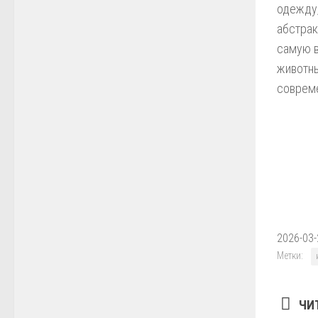
одежду,
абстрак
самую в
животны
совреме
2026-03-
Метки:
ЧИ