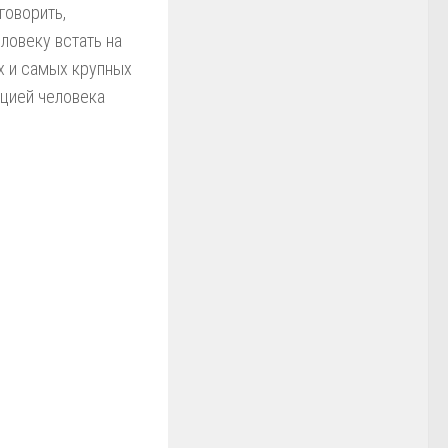
говорить,
ловеку встать на
х и самых крупных
юцией человека