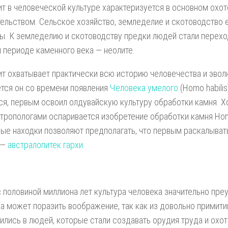
т в человеческой культуре характеризуется в основном охот
ельством. Сельское хозяйство, земледелие и скотоводство 
ы. К земледелию и скотоводству предки людей стали перехо
 периоде каменного века — неолите.
т охватывает практически всю историю человечества и эвол
тся он со времени появления
Человека умелого
(Homo habilis
ся, первым освоил олдувайскую культуру обработки камня. Х
тропологами оспаривается изобретение обработки камня Homo 
ые находки позволяют предполагать, что первым раскалывать
 —
австралопитек гархи
.
с половиной миллиона лет культура человека значительно пре
а может поразить воображение, так как из довольно примити
ились в людей, которые стали создавать орудия труда и охот