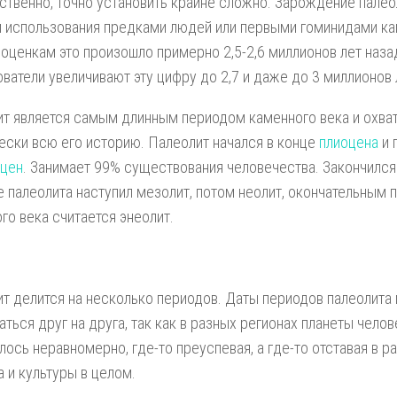
ственно, точно установить крайне сложно. Зарождение пале
 использования предками людей или первыми гоминидами ка
оценкам это произошло примерно 2,5-2,6 миллионов лет наз
ватели увеличивают эту цифру до 2,7 и даже до 3 миллионов 
т является самым длинным периодом каменного века и охва
ески всю его историю. Палеолит начался в конце
плиоцена
и 
оцен
. Занимает 99% существования человечества. Закончился 
е палеолита наступил мезолит, потом неолит, окончательным
го века считается энеолит.
т делится на несколько периодов. Даты периодов палеолита 
аться друг на друга, так как в разных регионах планеты чело
лось неравномерно, где-то преуспевая, а где-то отставая в р
 и культуры в целом.