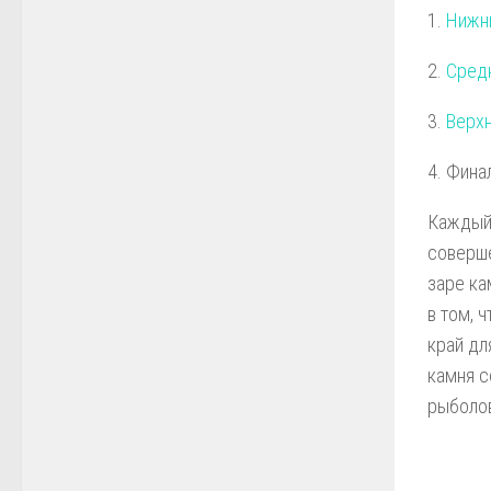
1.
Нижн
2.
Средн
3.
Верхн
4. Фина
Каждый 
соверше
заре ка
в том, 
край дл
камня с
рыболов