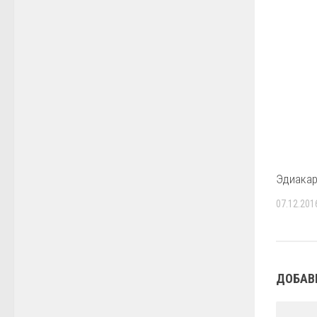
Эдиака
07.12.201
ДОБАВ